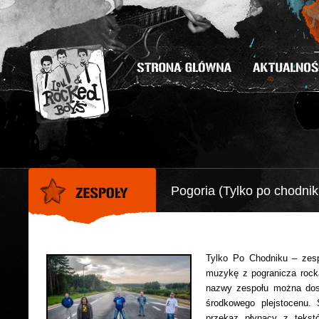
Pogoria (Tylko po chodnik
Tylko Po Chodniku – zesp
muzykę z pogranicza rocka
nazwy zespołu można dos
środkowego plejstocenu.
przekaz płynący z tekst