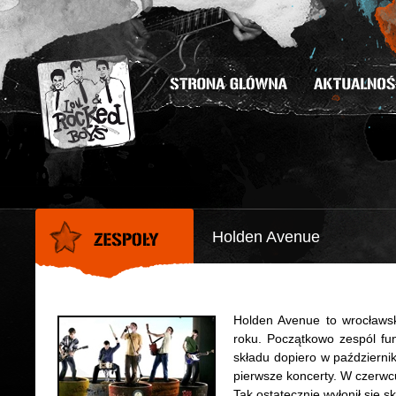
Holden Avenue
Holden Avenue to wrocławsk
roku. Początkowo zespól fun
składu dopiero w październi
pierwsze koncerty. W czerwcu
Tak ostatecznie wyłonił sie s