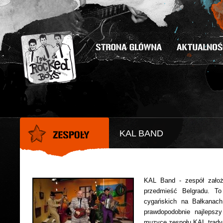
KAL BAND
KAL Band - zespół założ
przedmieść Belgradu. To
cygańskich na Bałkanach
prawdopodobnie najlepsz
muzyce zespołu KAL tradycy