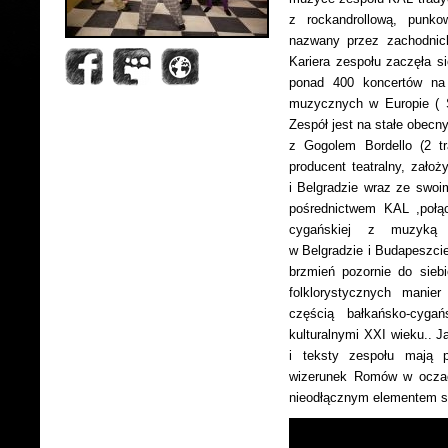
z rockandrollową, punko
nazwany przez zachodni
Kariera zespołu zaczęła s
ponad 400 koncertów na 
muzycznych w Europie ( S
Zespół jest na stałe obec
z Gogolem Bordello (2 t
producent teatralny, zało
i Belgradzie wraz ze swo
pośrednictwem KAL ,połąc
cygańskiej z muzyką w
w Belgradzie i Budapeszcie
brzmień pozornie do siebi
folklorystycznych manie
częścią bałkańsko-cygań
kulturalnymi XXI wieku.. J
i teksty zespołu mają p
wizerunek Romów w oczac
nieodłącznym elementem sk