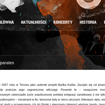
parates
 2007 roku w Toruniu jako autorski projekt Bartka Kulika. Zaczęło się od pisan
ady podczas jego zagranicznej włóczęgi. Piosenki te – nasączone iron
krzywym zwierciadle życie współczesnej polskiej emigracji zarobkowej (i nie tylk
ystencjalno – moralnymi w tle, tworzone były w nieco ulicznym, folkowym stylu, wi
tać myśl o przywiezieniu ich do Polski i stworzeniu takiegoż właśnie bandu, ban