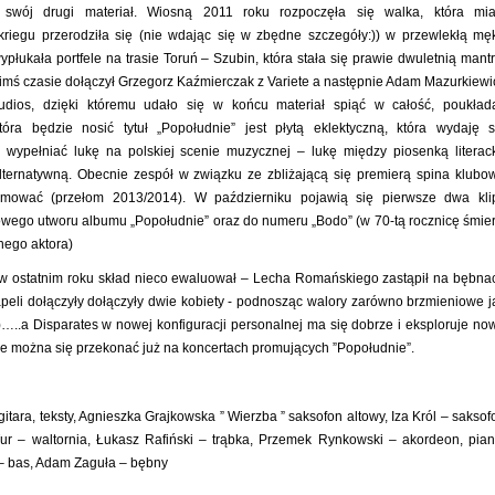
 swój drugi materiał. Wiosną 2011 roku rozpoczęła się walka, która mia
kriegu przerodziła się (nie wdając się w zbędne szczegóły:)) w przewlekłą mę
łukała portfele na trasie Toruń – Szubin, która stała się prawie dwuletnią mantr
imś czasie dołączył Grzegorz Kaźmierczak z Variete a następnie Adam Mazurkiewi
udios, dzięki któremu udało się w końcu materiał spiąć w całość, poukład
która będzie nosić tytuł „Popołudnie” jest płytą eklektyczną, która wydaję s
 wypełniać lukę na polskiej scenie muzycznej – lukę między piosenką literac
ternatywną. Obecnie zespół w związku ze zbliżającą się premierą spina klubo
omować (przełom 2013/2014). W październiku pojawią się pierwsze dwa kli
łowego utworu albumu „Popołudnie” oraz do numeru „Bodo” (w 70-tą rocznicę śmier
ego aktora)
 w ostatnim roku skład nieco ewaluował – Lecha Romańskiego zastąpił na bębna
eli dołączyły dołączyły dwie kobiety - podnosząc walory zarówno brzmieniowe j
:)…..a Disparates w nowej konfiguracji personalnej ma się dobrze i eksploruje no
ie można się przekonać już na koncertach promujących ”Popołudnie”.
 gitara, teksty, Agnieszka Grajkowska ” Wierzba ” saksofon altowy, Iza Król – saksof
ur – waltornia, Łukasz Rafiński – trąbka, Przemek Rynkowski – akordeon, pian
– bas, Adam Zaguła – bębny