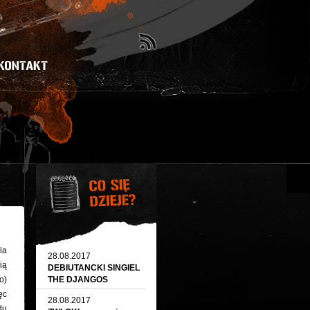
ia
28.08.2017
ią
DEBIUTANCKI SINGIEL
o)
THE DJANGOS
ęc
28.08.2017
du