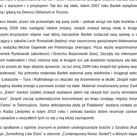
ać z wyrazem i z przytupem. Tak też się stało, latem 2007 roku Bartek wylądow
ną i gitarą na Dworcu Głównym w Toruniu.
eco trwało, przez rok przewinęło się parę osób – jednak wciąż nie było trunków 
sienią 2008 roku nastąpiły istotne zmiany, zespół znalazł swoją metę w knajp
tarym krzyżackim młynie nad którą ówcześnie Bartek roztaczał swą opiekę a 
acający z saksów Lech Romański (bębny) oraz zauroczony garażowymi dokonania
ny watażka Michał Gajewski vel Powsinoga (menago). Poza wyżej wspomniany
rzemek Rynkowski (akordeon) i Grzechu Bojanowski (bas). Zaczęły się intensyw
im materiałem i choć robione były w knajpie (co jak wiadomo rozprasza ale tak
 to poszło do tego stopnia sprawnie, że już zimą 2009 roku zespół był gotowy wej
jestrować. Na potrzeby materiału Bartek wykonał parę telefonów i ściągnął sekc
 Łukaszów – Tura i Rafińskiego co okazało się brzemienne w skutki. Zespół nabr
rządną dawkę energii a panowie zostali na stałe. Materiał zrealizowany przez Dar
u „Eden” bardzo szybko znalazł wydawce jakim się okazał być zacny wrocławs
oys”. Zespół zaczął systematycznie koncertować po kraju zostając między inny
„Fama” w Świnoujściu. Sama debiutancka płyta pt.”Fafaberie” wydana została p
o Radia (Jedynki) w lutym 2010 roku i zebrała bardzo dobre recenzje zarów
zasadzie u wszystkich tych co się z nią bliżej zaznajomili.
ło spotkanie z ogólnie znanymi w polskim undergroundzie braćmi z Szubina (Ku
dyś „Something Like Elvis” a obecnie „Contemporary Noise Sextet”) u których kape