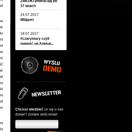
ZWŁOKI powracają po
ał
37 latach
24.07.2017
Wbijam!
na
ie
do
18.07.2017
#czarymary czyli
mi
nowość od Animat...
mi
ne
że
ść
je
ał
ka
ki
mi
od
no
Chcesz wiedzieć
co się u nas
dzieje? zostaw swój email:
ba
la