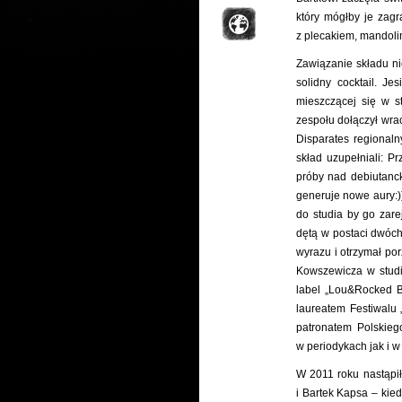
który mógłby je zagr
z plecakiem, mandoli
Zawiązanie składu ni
solidny cocktail. Je
mieszczącej się w s
zespołu dołączył wr
Disparates regional
skład uzupełniali: P
próby nad debiutanck
generuje nowe aury:))
do studia by go zare
dętą w postaci dwóch
wyrazu i otrzymał po
Kowszewicza w studi
label „Lou&Rocked B
laureatem Festiwalu 
patronatem Polskieg
w periodykach jak i w 
W 2011 roku nastąpi
i Bartek Kapsa – kie