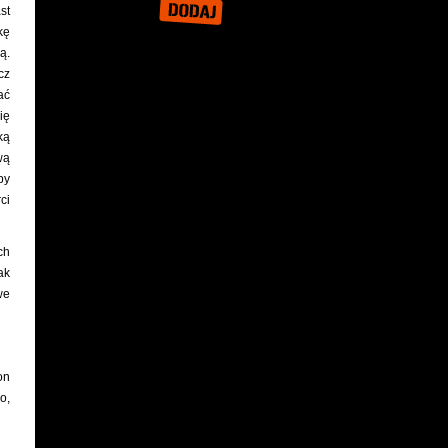
st
kę
ą.
cz
ać
ię
ką
wą
py
ci
ch
ak
we
on
o,