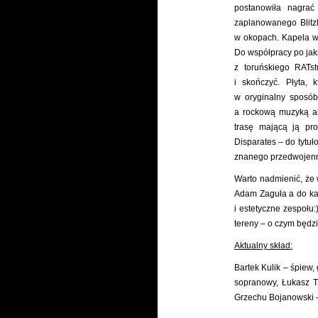
postanowiła nagrać
zaplanowanego Blitz
w okopach. Kapela wyp
Do współpracy po jak
z toruńskiego RATst
i skończyć. Płyta, 
w oryginalny sposób
a rockową muzyką al
trasę mającą ją pr
Disparates – do tytu
znanego przedwojenn
Warto nadmienić, że
Adam Zaguła a do kap
i estetyczne zespołu
tereny – o czym będz
Aktualny skład:
Bartek Kulik – śpiew,
sopranowy, Łukasz T
Grzechu Bojanowski 