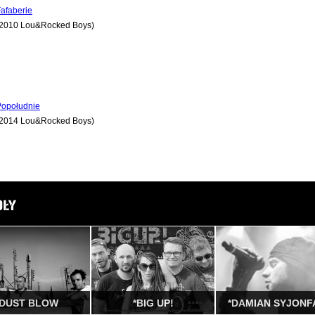
afaberie
(2010 Lou&Rocked Boys)
Popołudnie
(2014 Lou&Rocked Boys)
DUST BLOW
*BIG UP!
*DAMIAN SYJONF