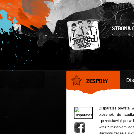
Dis
Disparates powstał w
piosenek do szufl
i przedstawiające w 
wraz z rozterkami egz
Bartkowi zaczęła świ