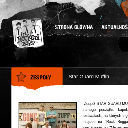
Star Guard Muffin
Zespół STAR GUARD MUFFI
samego początku kapela
festiwalach, na których si
miejsce na "Rock Reggae
wyróżnienie na "Muzycznej