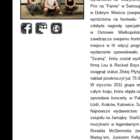
Prix na "Famie" w Świnouj
w Dobrym Mieście (sierpi
wyróżniona na festiwal
zdobyła nagrodę specja
w Ostrowie Wielkopols
zawdzięcza swojemu frontm
miejsce w III edycji pro
wydarzenie spowodowało, 
"Szanuj", który został wy
firmę Lou & Rocked Boys 
osiągnął status Złotej Płyt
nakład przekroczył już 75.
W styczniu 2011 grupa wy
całym kraju, która objęła 
sprzedane koncerty w Pal
Łódź, Kraków, Katowice, S
Najnowsze wydawnictwo 
zespołu na Jamajkę. StarGu
muzykami w legendarnym 
Ronalda McDermotta (ws
Marlay’em, Juniorem Kelly