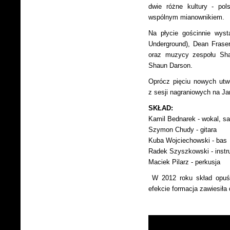
dwie różne kultury - po
wspólnym mianownikiem.
Na płycie gościnnie wyst
Underground), Dean Frase
oraz muzycy zespołu Shag
Shaun Darson.
Oprócz pięciu nowych utwo
z sesji nagraniowych na Ja
SKŁAD:
Kamil Bednarek - wokal, s
Szymon Chudy - gitara
Kuba Wojciechowski - bas
Radek Szyszkowski - inst
Maciek Pilarz - perkusja
W 2012 roku skład opuśc
efekcie formacja zawiesiła