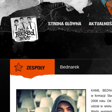
Bednarek
KAMIL BEDNAR
w formacji St
2008 roku. Od 
udział w wielu
Warto wymieni