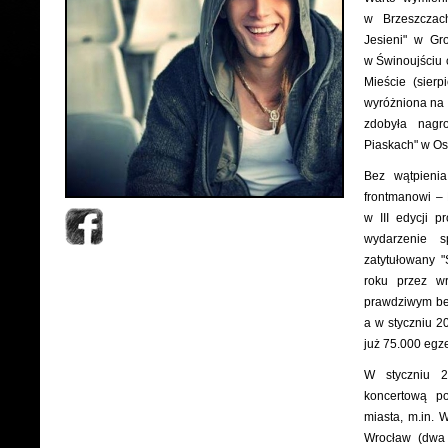
w Brzeszczach
Jesieni" w Gr
w Świnoujściu 
Mieście (sier
wyróżniona na 
zdobyła nagr
Piaskach" w Os
Bez wątpieni
frontmanowi –
w III edycji 
wydarzenie s
zatytułowany "
roku przez w
prawdziwym bes
a w styczniu 2
już 75.000 egz
W styczniu 2
koncertową po
miasta, m.in. 
Wrocław (dwa 