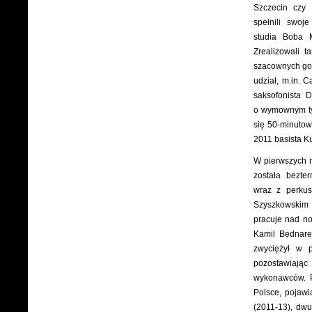
Szczecin czy 
spełnili swoj
studia Boba M
Zrealizowali 
szacownych goś
udział, m.in. 
saksofonista 
o wymownym tyt
się 50-minutow
2011 basista K
W pierwszych m
została bezte
wraz z perkus
Szyszkowski
pracuje nad n
Kamil Bednare
zwyciężył w p
pozostawiając
wykonawców. P
Polsce, pojawia
(2011-13), dwu