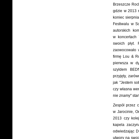
Brzeszcze Rock
gdzie w 2013 r
koniec sierpni
Festiwalu w So
autorskich ko
w koncertach 
swoich płyt.
zaowocowało w
firmę Lou & Ro
pierwsza w dy
szyldem BEDN
przyjęty, zarów
jak "Jestem so
czy własna wer
nie znamy" sta
Zespół przez c
w Jarocinie, O
2013 czy kole
kapela zaczyn
odwiedzając Du
utwory na swoj