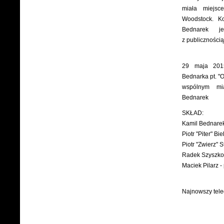
miała miejsc
Woodstock. K
Bednarek j
z publicznością.
29 maja 2015
Bednarka pt. "
wspólnym mi
Bednarek
SKŁAD:
Kamil Bednarek
Piotr "Piter" Bie
Piotr "Zwierz" S
Radek Szyszkow
Maciek Pilarz -
Najnowszy tele