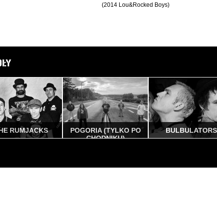
(2014 Lou&Rocked Boys)
THE RUMJACKS
POGORIA (TYLKO PO
BULBULATORS
CHODNIKU)