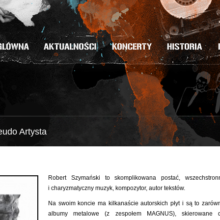
udo Artysta
Robert Szymański to skomplikowana postać, wszechstron
i charyzmatyczny muzyk, kompozytor, autor tekstów.
Na swoim koncie ma kilkanaście autorskich płyt i są to zarów
albumy metalowe (z zespołem MAGNUS), skierowane 