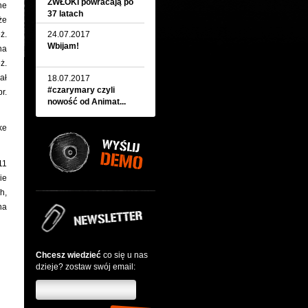
ZWŁOKI powracają po
ne
37 latach
że
ż.
24.07.2017
Wbijam!
na
ż.
ał
18.07.2017
#czarymary czyli
r.
nowość od Animat...
ke
11
ie
h,
na
Chcesz wiedzieć
co się u nas
dzieje? zostaw swój email: