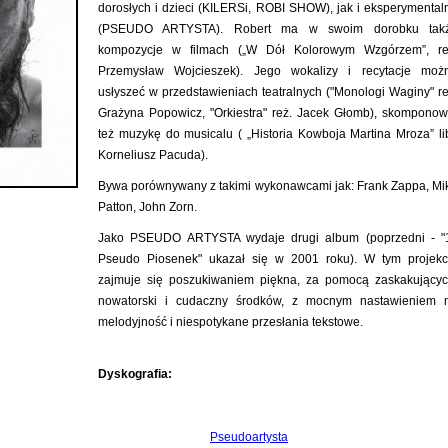
dorosłych i dzieci (KILERSi, ROBI SHOW), jak i eksperymental
(PSEUDO ARTYSTA). Robert ma w swoim dorobku tak
kompozycje w filmach („W Dół Kolorowym Wzgórzem”, re
Przemysław Wojcieszek). Jego wokalizy i recytacje moż
usłyszeć w przedstawieniach teatralnych ("Monologi Waginy" re
Grażyna Popowicz, "Orkiestra" reż. Jacek Głomb), skomponow
też muzykę do musicalu ( „Historia Kowboja Martina Mroza” lib
Korneliusz Pacuda).
Bywa porównywany z takimi wykonawcami jak: Frank Zappa, Mi
Patton, John Zorn.
Jako PSEUDO ARTYSTA wydaje drugi album (poprzedni - "
Pseudo Piosenek" ukazał się w 2001 roku). W tym projekc
zajmuje się poszukiwaniem piękna, za pomocą zaskakującyc
nowatorski i cudaczny środków, z mocnym nastawieniem 
melodyjność i niespotykane przesłania tekstowe.
Dyskografia:
Pseudoartysta